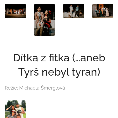
Dítka z fitka (…aneb
Tyrš nebyl tyran)
Režie: Michaela Šmerglová