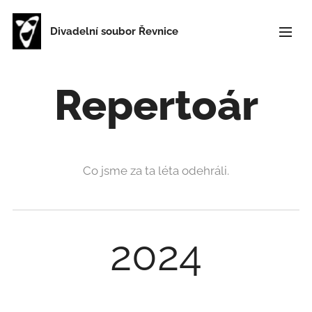
Divadelní soubor Řevnice
Repertoár
Co jsme za ta léta odehráli.
2024