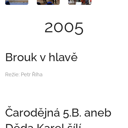
2005
Brouk v hlavě
Režie: Petr Říha
Čarodějná 5.B. aneb
Děda Karel šílí