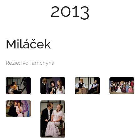
2013
Miláček
Režie: Ivo Tamchyna