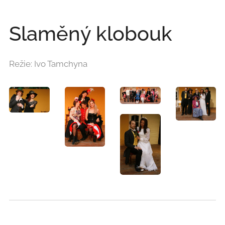
Slaměný klobouk
Režie: Ivo Tamchyna